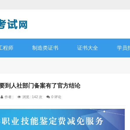
工程师
制造类证书
证书大全
学员
不要到人社部门备案有了官方结论
作者 :
浏览 : 142 次
0 评论