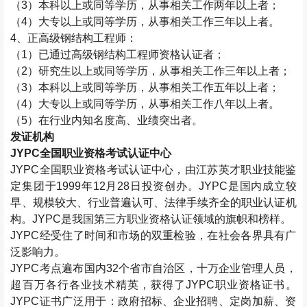
（
3
）本科以上或同等学历，从事相关工作两年以上者；
（
4
）大专以上或同等学历，从事相关工作三年以上者。
4
、正高级钢结构工程师：
（
1
）已通过高级钢结构工程师资格认证者；
（
2
）研究生以上或同等学历，从事相关工作三年以上者；
（
3
）本科以上或同等学历，从事相关工作五年以上者；
（
4
）大专以上或同等学历，从事相关工作八年以上者。
（
5
）在行业内知名度高、业绩突出者。
发证机构
JYPC
全国职业资格考试认证中心
JYPC
全国职业资格考试认证中心，由江苏英才职业技能鉴
定集团于
1999
年
12
月
28
日投资创办。
JYPC
是国内成立较
早、规模较大、行业普遍认可、法律手续齐全的职业认证机
构。
JYPC
是我国第三方职业资格认证领域的旗帜和榜样。
JYPC
经受住了时间和市场的双重检验，在社会各界具有广
泛影响力。
JYPC
考点遍布国内
32
个省市自治区，十万企业管理人员，
超百万各行各业技术精英，获得了
JYPC
职业资格证书。
JYPC
证书广泛用于：政府招标、企业招聘、定岗加薪、资