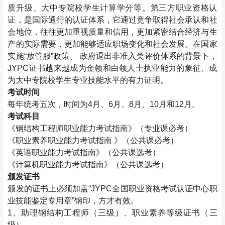
质升级、大中专院校学生计算学分等。第三方职业资格认
证，是国际通行的认证体系，它通过竞争取得社会承认和社
会地位，往往更加重视质量和信用，更加紧密结合经济与生
产的实际需要，更加能够适应职场变化和社会发展。在国家
实施“放管服”政策、 政府退出非准入类评价体系的背景下，
JYPC
证书越来越成为金领和白领人士执业能力的象征、成
为大中专院校学生专业技能水平的有力证明。
考试时间
每年统考五次，时间为
4
月、
6
月、
8
月、
10
月和
12
月。
考试科目
《钢结构工程师职业能力考试指南》（专业课必考）
《职业素养职业能力考试指南 》（公共课必考）
《英语职业能力考试指南》（公共课选考）
《计算机职业能力考试指南》（公共课选考）
颁发证书
颁发的证书上必须加盖“
JYPC
全国职业资格考试认证中心职
业技能鉴定专用章”钢印，方才有效。
1
、助理钢结构工程师（三级）、职业素养等级证书（三
级）。