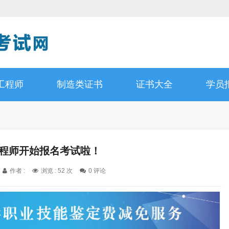
工程师
制造类证书
证书大全
学员
工程师开始报名考试啦！
作者 :
浏览 : 52 次
0 评论