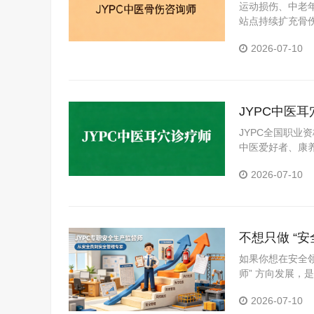
咨询师标准
运动损伤、中老
站点持续扩充骨
可的专业能力证明
2026-07-10
的稳妥路径。
JYPC中医
赛道
JYPC全国职业
中医爱好者、康
2026-07-10
不想只做 “
如果你想在安全
师” 方向发展，
2026-07-10