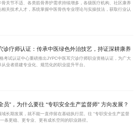
化培训认证
年骨关节不适、各类筋骨养护需求持续增多，各级医疗机构、社区康养
伤相关技术人才，系统掌握中医骨伤专业理论与实操技法，获取行业认
，报考 JYPC 中医骨伤咨询师是骨伤相关从业者提升个人专业竞争力
耳穴诊疗师认证：传承中医绿色外治技艺，持证深耕康养
资格考试认证中心重磅推出JYPC中医耳穴诊疗师职业资格认证，为广大
养从业者搭建专业化、规范化的职业提升平台。
安全员”，为什么要往 “专职安全生产监督师” 方向发展？
领域长期发展，就不能一直停留在基础执行层。往 “专职安全生产监督
是一条更稳、更专业、更有成长空间的职业路径。