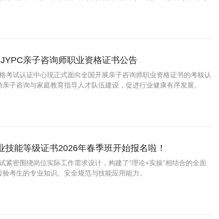
，对从业人员及相关意向从业者的理论基础、实操技能、文化素养与职
、全面的评估，为其专业能力提供权威
JYPC亲子咨询师职业资格证书公告
业资格考试认证中心现正式面向全国开展亲子咨询师职业资格证书的考核认
动亲子咨询与家庭教育指导人才队伍建设，促进行业健康有序发展。
职业技能等级证书2026年春季班开始报名啦！
考试紧密围绕岗位实际工作需求设计，构建了“理论+实操”相结合的全面
检验考生的专业知识、安全规范与技能应用能力。