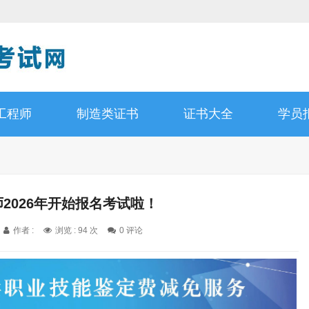
工程师
制造类证书
证书大全
学员
师2026年开始报名考试啦！
作者 :
浏览 : 94 次
0 评论