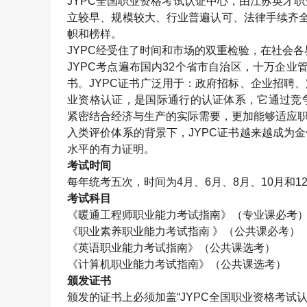
JYPC
全国职业资格考试认证中心，由江苏英才职
立较早、规模较大、行业普遍认可、法律手续齐
帜和榜样。
JYPC
经受住了时间和市场的双重检验，在社会各
JYPC
考点遍布国内
32
个省市自治区，十万企业
书。
JYPC
证书广泛用于：政府招标、企业招聘、
业资格认证，是国际通行的认证体系，它通过竞
紧密结合经济与生产的实际需要，更加能够适应职
入类评价体系的背景下，
JYPC
证书越来越成为金
水平的有力证明。
考试时间
每年统考五次，时间为
4
月、
6
月、
8
月、
10
月和
1
考试科目
《暖通工程师职业能力考试指南》（专业课必考
《职业素养职业能力考试指南 》（公共课必考）
《英语职业能力考试指南》（公共课选考）
《计算机职业能力考试指南》（公共课选考）
颁发证书
颁发的证书上必须加盖“
JYPC
全国职业资格考试认