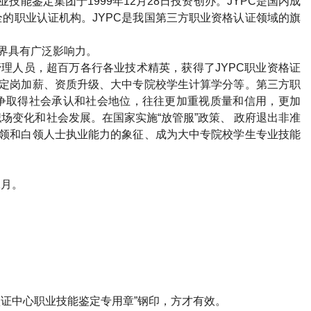
业技能鉴定集团于
1999
年
12
月
28
日投资创办。
JYPC
是国内成
全的职业认证机构。
JYPC
是我国第三方职业资格认证领域的旗
界具有广泛影响力。
管理人员，超百万各行各业技术精英，获得了
JYPC
职业资格证
定岗加薪、资质升级、大中专院校学生计算学分等。第三方职
争取得社会承认和社会地位，往往更加重视质量和信用，更加
场变化和社会发展。在国家实施“放管服”政策、 政府退出非准
领和白领人士执业能力的象征、成为大中专院校学生专业技能
2
月。
）
证中心职业技能鉴定专用章”钢印，方才有效。